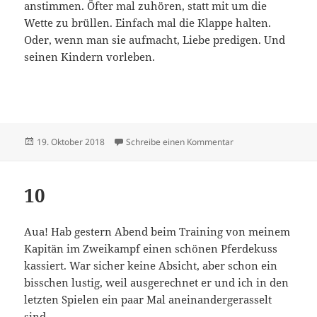
anstimmen. Öfter mal zuhören, statt mit um die
Wette zu brüllen. Einfach mal die Klappe halten.
Oder, wenn man sie aufmacht, Liebe predigen. Und
seinen Kindern vorleben.
Veröffentlicht
zu Wurst
19. Oktober 2018
Schreibe einen Kommentar
am
10
Aua! Hab gestern Abend beim Training von meinem
Kapitän im Zweikampf einen schönen Pferdekuss
kassiert. War sicher keine Absicht, aber schon ein
bisschen lustig, weil ausgerechnet er und ich in den
letzten Spielen ein paar Mal aneinandergerasselt
sind.