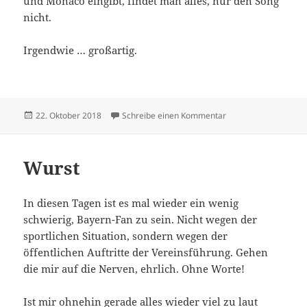
und Monaco eingibt, findet man alles, nur den Song
nicht.
Irgendwie … großartig.
Veröffentlicht
zu Jagd auf den gold
22. Oktober 2018
Schreibe einen Kommentar
am
Wurst
In diesen Tagen ist es mal wieder ein wenig
schwierig, Bayern-Fan zu sein. Nicht wegen der
sportlichen Situation, sondern wegen der
öffentlichen Auftritte der Vereinsführung. Gehen
die mir auf die Nerven, ehrlich. Ohne Worte!
Ist mir ohnehin gerade alles wieder viel zu laut