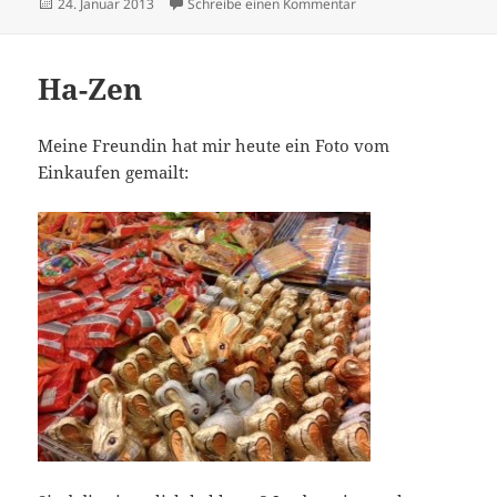
Veröffentlicht
zu Maennaer
24. Januar 2013
Schreibe einen Kommentar
am
Ha-Zen
Meine Freundin hat mir heute ein Foto vom
Einkaufen gemailt: