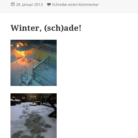
Veröffentlicht
zu Halb und halb
28. Januar 2013
Schreibe einen Kommentar
am
Winter, (sch)ade!