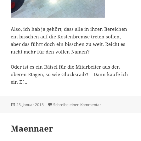
Also, ich hab ja gehört, dass alle in ihren Bereichen
ein bisschen auf die Kostenbremse treten sollen,
aber das führt doch ein bisschen zu weit. Reicht es
nicht mehr für den vollen Namen?
Oder ist es ein Rätsel für die Mitarbeiter aus den
oberen Etagen, so wie Glücksrad?! – Dann kaufe ich
ein `E´ …
Veröffentlicht
zu Der Spieg im Spiege
25. Januar 2013
Schreibe einen Kommentar
am
Maennaer