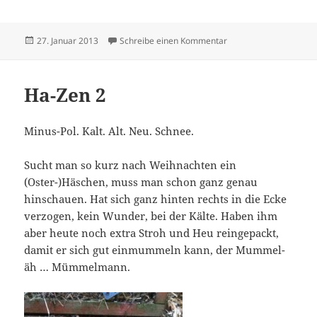
Veröffentlicht
zu Winter, (sch)ade!
27. Januar 2013
Schreibe einen Kommentar
am
Ha-Zen 2
Minus-Pol. Kalt. Alt. Neu. Schnee.
Sucht man so kurz nach Weihnachten ein
(Oster-)Häschen, muss man schon ganz genau
hinschauen. Hat sich ganz hinten rechts in die Ecke
verzogen, kein Wunder, bei der Kälte. Haben ihm
aber heute noch extra Stroh und Heu reingepackt,
damit er sich gut einmummeln kann, der Mummel-
äh … Mümmelmann.