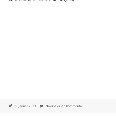
Veröffentlicht
zu Ten Years gone
31. Januar 2013
Schreibe einen Kommentar
am