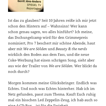
Ist das zu glauben? Seit 10 Jahren reiße ich mir jetzt
schon den Hintern auf – Wahnsinn! Wer kann
schon genau sagen, wo alles hinführt? Ich meine,
das Dschungelcamp wird für den Grimmepreis
nominiert, Pro 7 beschert mir schöne Abende, haut
aber mit
We are Sölden
und
Beauty & the nerds
wirklich den Boden aus dem Fass, und die neue
Coke-Werbung hat einen schrägen Song, sieht aber
aus wie der Trailer von
We are Sölden
. Wer blickt da
noch durch?
Morgen kommen meine Glücksbringer. Endlich was
Echtes. Und noch was Echtes hinterher. Hab ich im
Netz gefunden, passt zum Thema. Kauft Euch ruhig
mal ein bisschen Led Zeppelin-Zeug, ich hab auch so
eine 4-CD-Box – ist für die Ewigkeit …