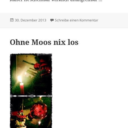
Veröffentlicht
zu Der letzte Kaise
30. Dezember 2013
Schreibe einen Kommentar
am
Ohne Moos nix los