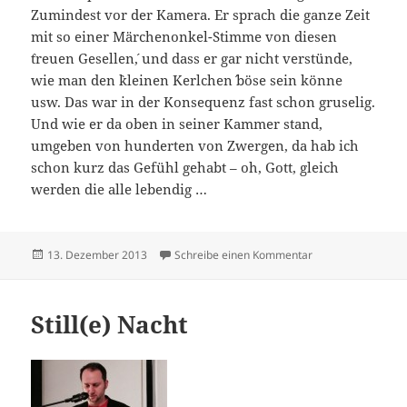
Zumindest vor der Kamera. Er sprach die ganze Zeit
mit so einer Märchenonkel-Stimme von diesen
`treuen Gesellen´, und dass er gar nicht verstünde,
wie man den `kleinen Kerlchen´ böse sein könne
usw. Das war in der Konsequenz fast schon gruselig.
Und wie er da oben in seiner Kammer stand,
umgeben von hunderten von Zwergen, da hab ich
schon kurz das Gefühl gehabt – oh, Gott, gleich
werden die alle lebendig …
Veröffentlicht
zu Manufak
13. Dezember 2013
Schreibe einen Kommentar
am
Still(e) Nacht