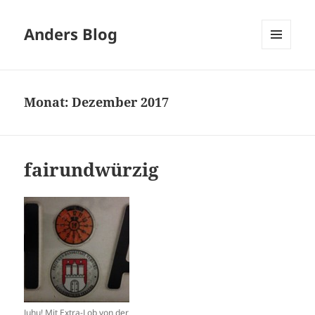
Anders Blog
MENÜ
UND
WIDGETS
Monat:
Dezember 2017
fairundwürzig
Juhu! Mit Extra-Lob von der