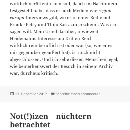
wirklich veröffentlichen soll, da ich im Nachhinein
festgestellt habe, dass er auch Medien wie
region
europa
Interviews gibt, wo er in einer Reihe mit
Frauke Petry und Thilo Sarrazin erscheint. Was ich
sagen will: Mein Urteil darüber, inwieweit
Heidemanns Interesse am Dritten Reich
wirklich rein beruflich ist oder war (so, wie er es
mir gegenüber geäußert hat), ist noch nicht
abgeschlossen. Und ich sehe diesen Menschen, egal,
wie bemerkenswert der Besuch in seinem Archiv
war, durchaus kritisch.
Veröffentlicht
zu Montage an Di
13. Dezember 2017
Schreibe einen Kommentar
am
Not(!)izen – nüchtern
betrachtet