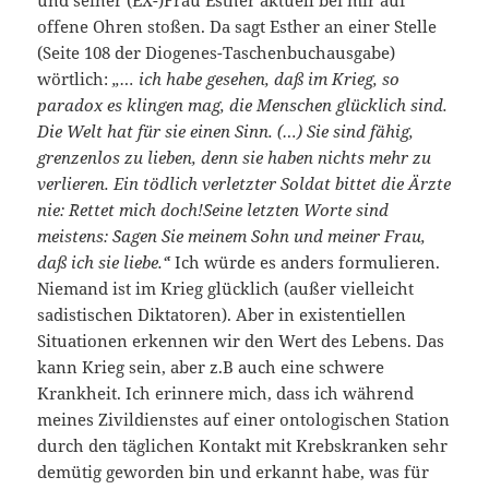
und seiner (EX-)Frau Esther aktuell bei mir auf
offene Ohren stoßen. Da sagt Esther an einer Stelle
(Seite 108 der Diogenes-Taschenbuchausgabe)
wörtlich:
„… ich habe gesehen, daß im Krieg, so
paradox es klingen mag, die Menschen glücklich sind.
Die Welt hat für sie einen Sinn. (…) Sie sind fähig,
grenzenlos zu lieben, denn sie haben nichts mehr zu
verlieren. Ein tödlich verletzter Soldat bittet die Ärzte
nie: `Rettet mich doch!´Seine letzten Worte sind
meistens: `Sagen Sie meinem Sohn und meiner Frau,
daß ich sie liebe.´“
Ich würde es anders formulieren.
Niemand ist im Krieg glücklich (außer vielleicht
sadistischen Diktatoren). Aber in existentiellen
Situationen erkennen wir den Wert des Lebens. Das
kann Krieg sein, aber z.B auch eine schwere
Krankheit. Ich erinnere mich, dass ich während
meines Zivildienstes auf einer ontologischen Station
durch den täglichen Kontakt mit Krebskranken sehr
demütig geworden bin und erkannt habe, was für