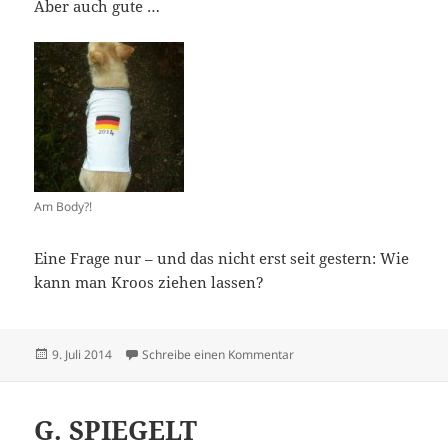
Aber auch gute …
Am Body?!
Eine Frage nur – und das nicht erst seit gestern: Wie
kann man Kroos ziehen lassen?
Veröffentlicht
zu Okay
9. Juli 2014
Schreibe einen Kommentar
am
G. SPIEGELT