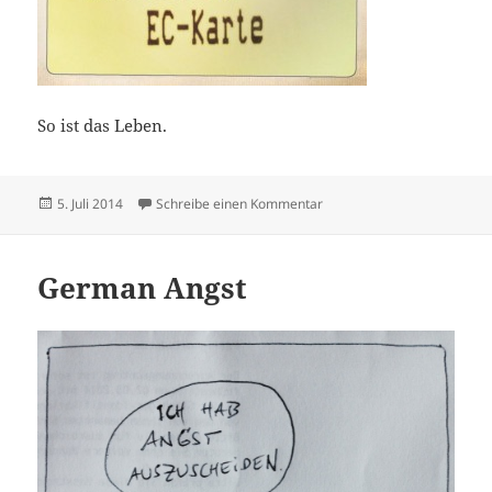
So ist das Leben.
Veröffentlicht
zu Riesig
5. Juli 2014
Schreibe einen Kommentar
am
German Angst