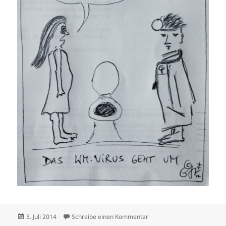
Veröffentlicht
zu German Angst
3. Juli 2014
Schreibe einen Kommentar
am