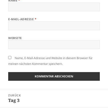
NAME
*
E-MAIL-ADRESSE
*
WEBSITE
Name, E-Mail-Adresse und Website in diesem Browser für
meinen nächsten Kommentar speichern.
Beitragsnavigation
ZURÜCK
Tag 3
Vorheriger
Beitrag: