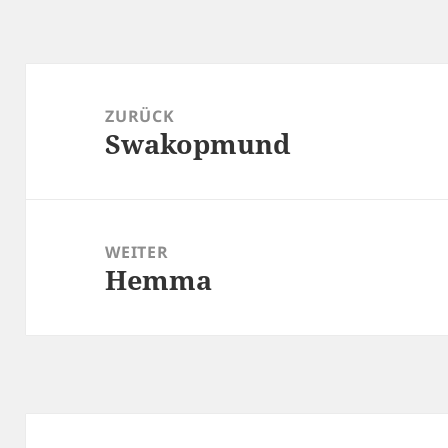
Beitragsnavigation
ZURÜCK
Swakopmund
Vorheriger
Beitrag:
WEITER
Hemma
Nächster
Beitrag: