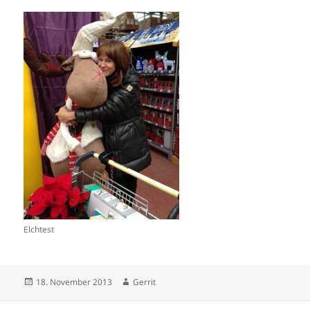
Elchtest
Veröffentlicht
Autor
18. November 2013
Gerrit
am