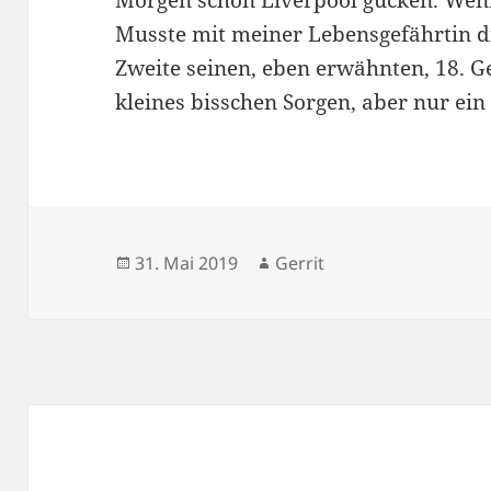
Morgen schön Liverpool gucken. Wen
Musste mit meiner Lebensgefährtin 
Zweite seinen, eben erwähnten, 18. Ge
kleines bisschen Sorgen, aber nur ein
Veröffentlicht
Autor
31. Mai 2019
Gerrit
am