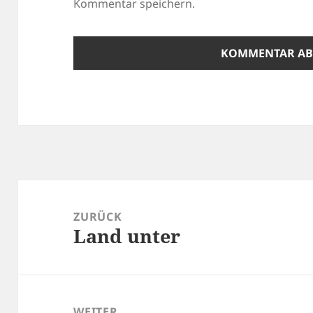
Kommentar speichern.
Beitragsnavigation
ZURÜCK
Land unter
Vorheriger
Beitrag:
WEITER