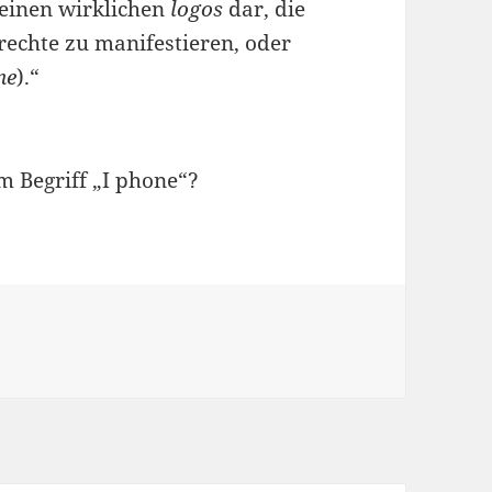
 einen wirklichen
logos
dar, die
rechte zu manifestieren, oder
ne
).“
m Begriff „I phone“?