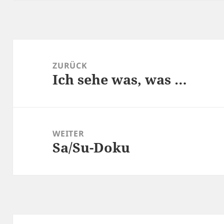
Beitragsnavigation
ZURÜCK
Ich sehe was, was …
Vorheriger
Beitrag:
WEITER
Sa/Su-Doku
Nächster
Beitrag: