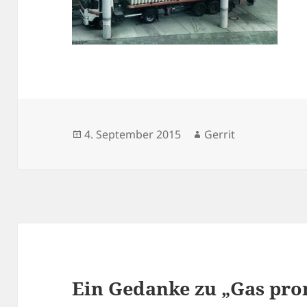
Veröffentlicht
Autor
4. September 2015
Gerrit
am
Ein Gedanke zu „Gas pr