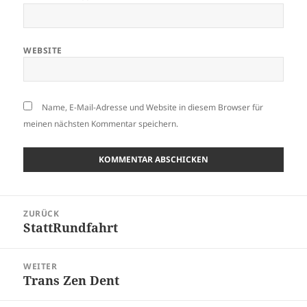
WEBSITE
Name, E-Mail-Adresse und Website in diesem Browser für
meinen nächsten Kommentar speichern.
Beitragsnavigation
ZURÜCK
StattRundfahrt
Vorheriger
Beitrag:
WEITER
Trans Zen Dent
Nächster
Beitrag: