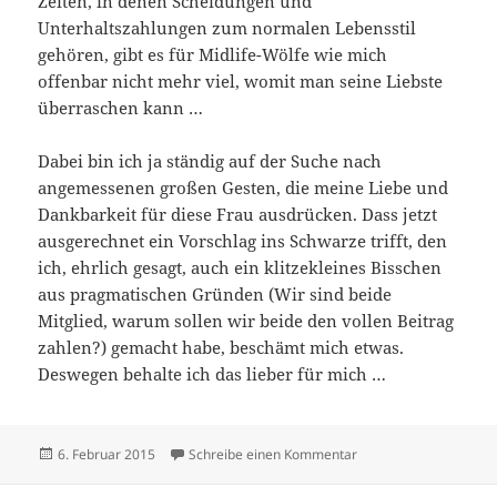
Zeiten, in denen Scheidungen und
Unterhaltszahlungen zum normalen Lebensstil
gehören, gibt es für Midlife-Wölfe wie mich
offenbar nicht mehr viel, womit man seine Liebste
überraschen kann …
Dabei bin ich ja ständig auf der Suche nach
angemessenen großen Gesten, die meine Liebe und
Dankbarkeit für diese Frau ausdrücken. Dass jetzt
ausgerechnet ein Vorschlag ins Schwarze trifft, den
ich, ehrlich gesagt, auch ein klitzekleines Bisschen
aus pragmatischen Gründen (Wir sind beide
Mitglied, warum sollen wir beide den vollen Beitrag
zahlen?) gemacht habe, beschämt mich etwas.
Deswegen behalte ich das lieber für mich …
Veröffentlicht
zu Roman Tisch
6. Februar 2015
Schreibe einen Kommentar
am